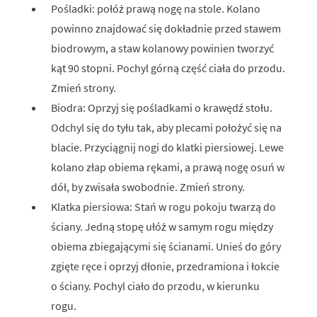
Pośladki: połóż prawą nogę na stole. Kolano
powinno znajdować się dokładnie przed stawem
biodrowym, a staw kolanowy powinien tworzyć
kąt 90 stopni. Pochyl górną część ciała do przodu.
Zmień strony.
Biodra: Oprzyj się pośladkami o krawędź stołu.
Odchyl się do tyłu tak, aby plecami położyć się na
blacie. Przyciągnij nogi do klatki piersiowej. Lewe
kolano złap obiema rękami, a prawą nogę osuń w
dół, by zwisała swobodnie. Zmień strony.
Klatka piersiowa: Stań w rogu pokoju twarzą do
ściany. Jedną stopę ułóż w samym rogu między
obiema zbiegającymi się ścianami. Unieś do góry
zgięte ręce i oprzyj dłonie, przedramiona i łokcie
o ściany. Pochyl ciało do przodu, w kierunku
rogu.