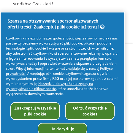
środków. Czas start!
Szansa na otrzymywanie spersonalizowanych
ofert i treści! Zaakceptuj pliki cookie już teraz! 😊
Użytkownik należy do naszej społeczności, więc zarówno my, jak i nasi
partnerzy
będziemy wykorzystywać pliki cookie, piksele i podobne
O nas
Kontakt
technologie („pliki cookie”) własne oraz stron trzecich w tej witrynie,
aby udostępniać użytkownikowi spersonalizowane reklamy w oparciu
o jego zainteresowania i zwyczaje związane z przeglądaniem stron,
Więcej inspiracji
wykonywać analizy i poprawiać wrażenia związane z przeglądaniem
stron. Więcej informacji na ten temat znajduje się w naszej
Polityce
prywatności
. Akceptując pliki cookie, użytkownik zgadza się z ich
wykorzystaniem przez firmę P&G oraz jej partnerów zgodnie z celami
wymienionymi w jej
Narzędziu do wyrażania zgody na
wykorzystywanie plików cookie
, które umożliwia także ich łatwe
wyłączenie w dowolnym momencie.
Moje dane
Prywatność
Pliki cookies
Regulamin
Oświadczenie o dostępności
Zaakceptuj wszystkie
Odrzuć wszystkie
pliki cookie
cookies
© 2026 Procter & Gamble. Wszelkie prawa zastrzeżone.
Korzystanie i dostęp do danych na tej stronie podlega
postanowieniom i warunkom określonym w naszej umowie
Ja decyduję
prawnej.