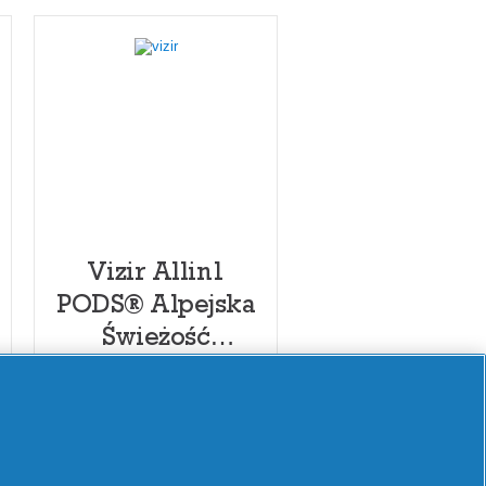
Vizir Allin1
PODS® Alpejska
Świeżość
Kapsułki do
prania