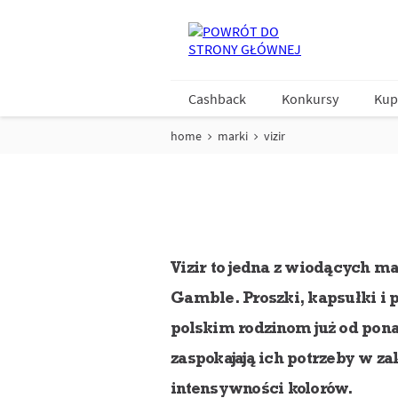
Cashback
Konkursy
Kup
home
marki
vizir
Vizir to jedna z wiodących m
Gamble. Proszki, kapsułki 
polskim rodzinom już od pon
zaspokajają ich potrzeby w z
intensywności kolorów.