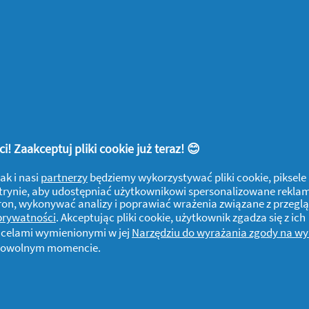
! Zaakceptuj pliki cookie już teraz! 😊
ak i nasi
partnerzy
będziemy wykorzystywać pliki cookie, piksele
j witrynie, aby udostępniać użytkownikowi spersonalizowane rekla
tron, wykonywać analizy i poprawiać wrażenia związane z przegl
 prywatności
. Akceptując pliki cookie, użytkownik zgadza się z ich
z celami wymienionymi w jej
Narzędziu do wyrażania zgody na w
w dowolnym momencie.