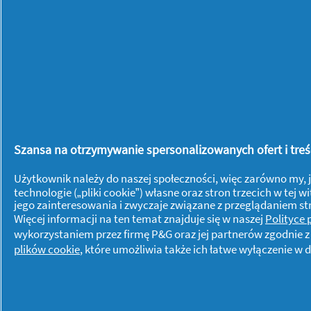
Vizir Allin1
PODS® Kapsułki
Szansa na otrzymywanie spersonalizowanych ofert i treści
do prania do
Użytkownik należy do naszej społeczności, więc zarówno my, j
kolorowych
technologie („pliki cookie”) własne oraz stron trzecich w te
ubrań
jego zainteresowania i zwyczaje związane z przeglądaniem s
Więcej informacji na ten temat znajduje się w naszej
Polityce
wykorzystaniem przez firmę P&G oraz jej partnerów zgodnie 
plików cookie
, które umożliwia także ich łatwe wyłączenie 