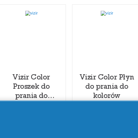
kolorowych
ubrań
Vizir Color
Vizir Color Płyn
Proszek do
do prania do
prania do
kolorów
kolorowych
ubrań