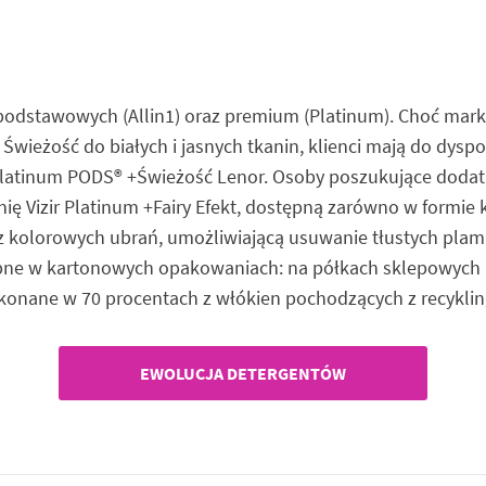
 podstawowych (Allin1) oraz premium (Platinum). Choć marka
Świeżość do białych i jasnych tkanin, klienci mają do dyspozy
r Platinum PODS® +Świeżość Lenor. Osoby poszukujące doda
ę Vizir Platinum +Fairy Efekt, dostępną zarówno w formie k
az kolorowych ubrań, umożliwiającą usuwanie tłustych plam 
tępne w kartonowych opakowaniach: na półkach sklepowyc
nane w 70 procentach z włókien pochodzących z recyklingu
EWOLUCJA DETERGENTÓW