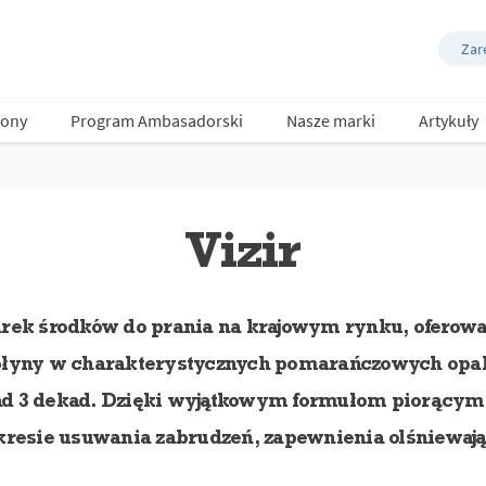
Zare
ony
Program Ambasadorski
Nasze marki
Artykuły
Vizir
arek środków do prania na krajowym rynku, oferowa
i płyny w charakterystycznych pomarańczowych op
ad 3 dekad. Dzięki wyjątkowym formułom piorącym,
akresie usuwania zabrudzeń, zapewnienia olśniewając