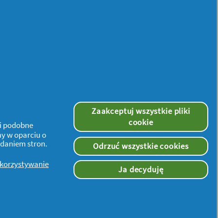
Zaakceptuj wszystkie pliki
cookie
 i podobne
my w oparciu o
ądaniem stron.
Odrzuć wszystkie cookies
ykorzystywanie
Ja decyduję