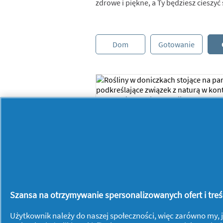
zdrowe i piękne, a Ty będziesz ciesz
Dom
Gotowanie
Zielnik w domowym
zaciszu, czyli rady dl
początkujących
ogrodników
Dom i ogród
13/06/
Szansa na otrzymywanie spersonalizowanych ofert i treści
Użytkownik należy do naszej społeczności, więc zarówno my, j