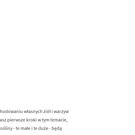
 hodowaniu własnych ziół i warzyw
iasz pierwsze kroki w tym temacie,
liny - te małe i te duże - będą