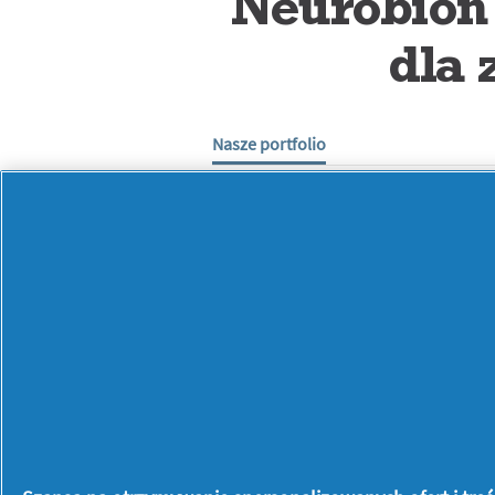
Neurobion
dla 
Nasze portfolio
NEUROBION®
Advance