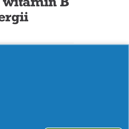
 witamin B
ergii