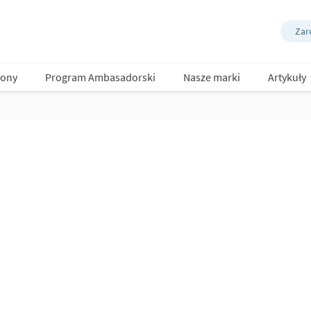
Zare
ony
Program Ambasadorski
Nasze marki
Artykuły