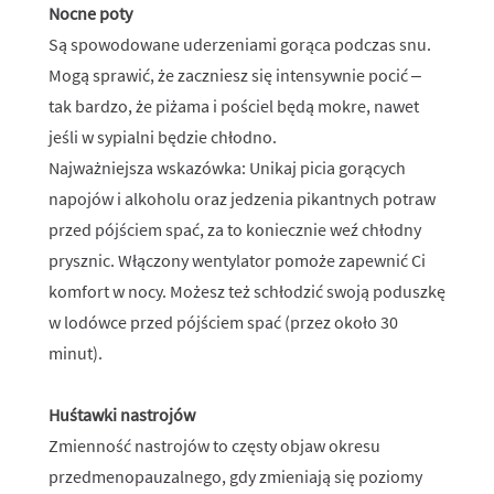
Nocne poty
Są spowodowane uderzeniami gorąca podczas snu.
Mogą sprawić, że zaczniesz się intensywnie pocić –
tak bardzo, że piżama i pościel będą mokre, nawet
jeśli w sypialni będzie chłodno.
Najważniejsza wskazówka: Unikaj picia gorących
napojów i alkoholu oraz jedzenia pikantnych potraw
przed pójściem spać, za to koniecznie weź chłodny
prysznic. Włączony wentylator pomoże zapewnić Ci
komfort w nocy. Możesz też schłodzić swoją poduszkę
w lodówce przed pójściem spać (przez około 30
minut).
Huśtawki nastrojów
Zmienność nastrojów to częsty objaw okresu
przedmenopauzalnego, gdy zmieniają się poziomy