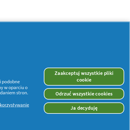
Zaakceptuj wszystkie pliki
cookie
 i podobne
my w oparciu o
ądaniem stron.
Odrzuć wszystkie cookies
Więcej inspiracji
ykorzystywanie
Ja decyduję