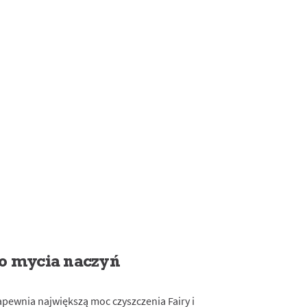
do mycia naczyń
apewnia największą moc czyszczenia Fairy i