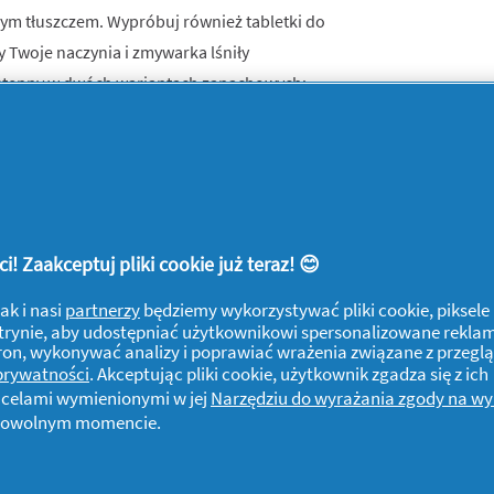
wym tłuszczem. Wypróbuj również tabletki do
y Twoje naczynia i zmywarka lśniły
 dostępny w dwóch wariantach zapachowych:
! Zaakceptuj pliki cookie już teraz! 😊
ak i nasi
partnerzy
będziemy wykorzystywać pliki cookie, piksele
j witrynie, aby udostępniać użytkownikowi spersonalizowane rekla
tron, wykonywać analizy i poprawiać wrażenia związane z przegl
 prywatności
. Akceptując pliki cookie, użytkownik zgadza się z ich
z celami wymienionymi w jej
Narzędziu do wyrażania zgody na w
w dowolnym momencie.