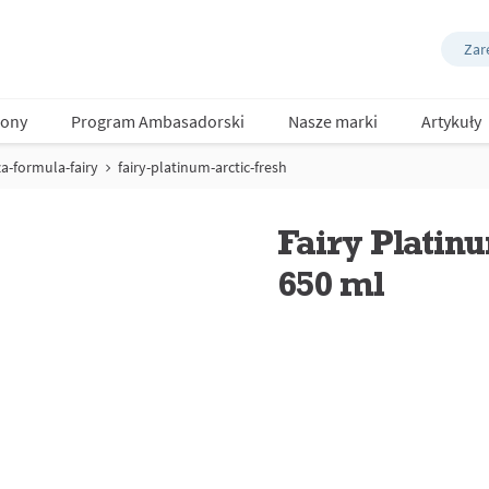
Zare
ony
Program Ambasadorski
Nasze marki
Artykuły
a-formula-fairy
fairy-platinum-arctic-fresh
Fairy Platin
650 ml