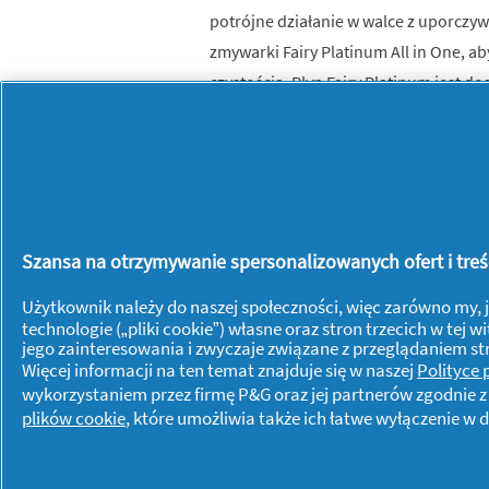
potrójne działanie w walce z uporczy
zmywarki Fairy Platinum All in One, ab
czystością. Płyn Fairy Platinum jest
Arctic Fresh i Lemon & Lime.
Szansa na otrzymywanie spersonalizowanych ofert i treści
Użytkownik należy do naszej społeczności, więc zarówno my, j
technologie („pliki cookie”) własne oraz stron trzecich w te
jego zainteresowania i zwyczaje związane z przeglądaniem s
Dowiedz się więcej o P&G
Więcej informacji na ten temat znajduje się w naszej
Polityce
wykorzystaniem przez firmę P&G oraz jej partnerów zgodnie 
O nas
Kontakt
plików cookie
, które umożliwia także ich łatwe wyłączenie 