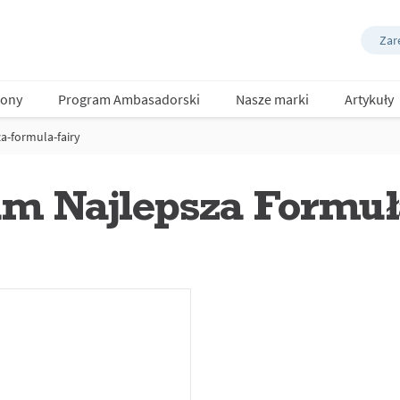
Zare
ony
Program Ambasadorski
Nasze marki
Artykuły
a-formula-fairy
um Najlepsza Formuł