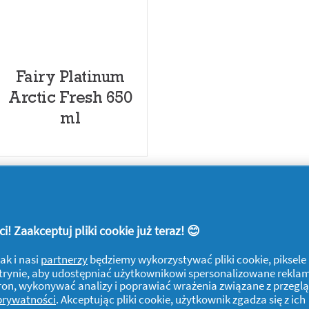
Fairy Platinum
Arctic Fresh 650
ml
! Zaakceptuj pliki cookie już teraz! 😊
ak i nasi
partnerzy
będziemy wykorzystywać pliki cookie, piksele
j witrynie, aby udostępniać użytkownikowi spersonalizowane rekla
tron, wykonywać analizy i poprawiać wrażenia związane z przegl
 prywatności
. Akceptując pliki cookie, użytkownik zgadza się z ich