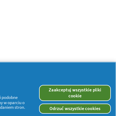
Zaakceptuj wszystkie pliki
Więcej inspiracji
cookie
 i podobne
my w oparciu o
ądaniem stron.
Odrzuć wszystkie cookies