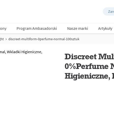
Zare
ony
Program Ambasadorski
Nasze marki
Artykuły
ght
discreet-multiform-0perfume-normal-100sztuk
Discreet Mul
0%Perfume N
Higieniczne, 