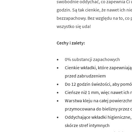
swobodnie oddychać, co zapewnia Ci u
godzin. Są tak cienkie, że nawet ich ni
bezzapachowy. Bez względu na to, co pr
wszystko się uda!
Cechy i zalety:
0% substancji zapachowych
Cienkie wkładki, które zapewniają
przed zabrudzeniem
Do 12 godzin świeżości, aby pomóc
Cieńsze niż 1 mm, więc nawet ich 
Warstwa kleju na całej powierzchn
przymocowana do bielizny przez c
Oddychające wkładki higieniczne
skórze stref intymnych