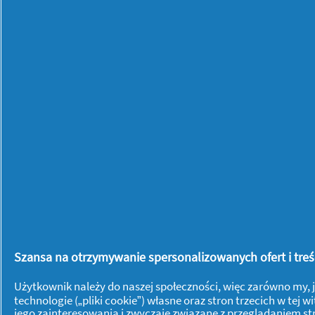
Discreet 0%
Perfume Normal
oddychające,
Wkładki
higieniczne, 20
sztuk
Szansa na otrzymywanie spersonalizowanych ofert i treści
Praca siedząca:
ćwiczenia na ból
Użytkownik należy do naszej społeczności, więc zarówno my, j
technologie („pliki cookie”) własne oraz stron trzecich w te
pleców
jego zainteresowania i zwyczaje związane z przeglądaniem s