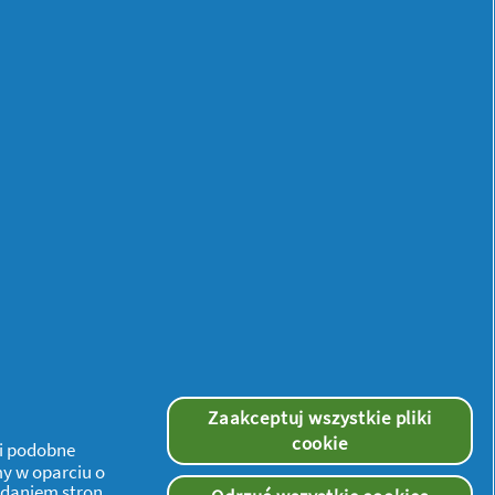
Discreet
Normal,
Bezzapachowe
Wkładki
Higieniczne,
60sztuk
Zaakceptuj wszystkie pliki
żne kolory
cookie
 i podobne
dzieliny pochwowej
my w oparciu o
ądaniem stron.