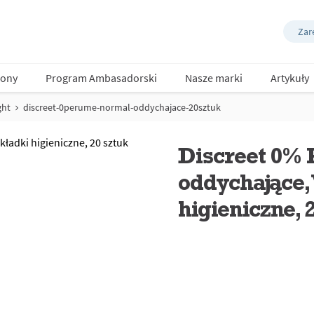
Zare
ony
Program Ambasadorski
Nasze marki
Artykuły
ght
discreet-0perume-normal-oddychajace-20sztuk
Discreet 0%
oddychające,
higieniczne, 