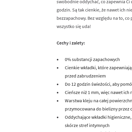
swobodnie oddychać, co zapewnia Ci u
godzin. Są tak cienkie, że nawet ich ni
bezzapachowy. Bez względu na to, co pr
wszystko się uda!
Cechy i zalety:
0% substancji zapachowych
Cienkie wkładki, które zapewniają
przed zabrudzeniem
Do 12 godzin świeżości, aby pomóc
Cieńsze niż 1 mm, więc nawet ich 
Warstwa kleju na całej powierzchn
przymocowana do bielizny przez c
Oddychające wkładki higieniczne
skórze stref intymnych