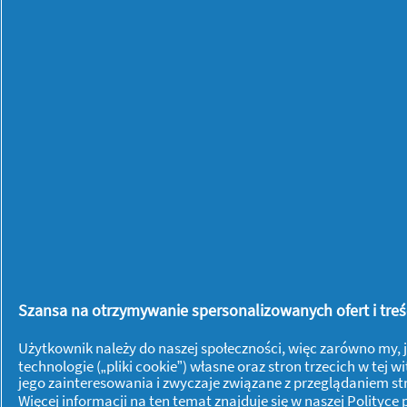
Discreet
Multiform
0%Perfume
Normal,
Wkładki
Higieniczne,
100sztuk
Praca siedząca:
Szansa na otrzymywanie spersonalizowanych ofert i treści
ćwiczenia na ból
Użytkownik należy do naszej społeczności, więc zarówno my, j
pleców
technologie („pliki cookie”) własne oraz stron trzecich w te
jego zainteresowania i zwyczaje związane z przeglądaniem s
Więcej informacji na ten temat znajduje się w naszej
Polityce
Zdrowie i nastrój
26/06/