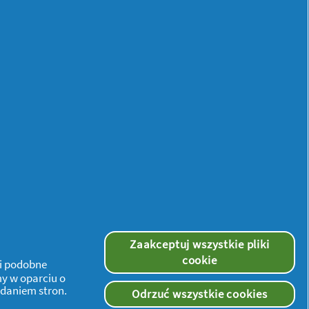
Discreet
Multiform 0%
Skin Love,
Oddychający
materiał,
Wkładki
Higieniczne,
54sztuki
Zaakceptuj wszystkie pliki
żne kolory
cookie
 i podobne
dzieliny pochwowej
my w oparciu o
ądaniem stron.
co właściwie
Odrzuć wszystkie cookies