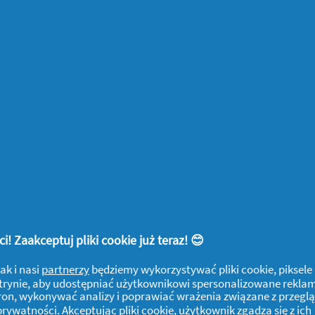
Discreet 0%
Discreet
Perfume
Multiform 0%
Normal,
Perfume,
Wkładki
Oddychające
Higieniczne,
Wkładki
120sztuk
higieniczne, 60
Może Ciebie zainteresować
sztuk
! Zaakceptuj pliki cookie już teraz! 😊
Dlaczego przed
Ró
ak i nasi
partnerzy
będziemy wykorzystywać pliki cookie, piksele
miesiączką jesteś
wy
j witrynie, aby udostępniać użytkownikowi spersonalizowane rekla
tron, wykonywać analizy i poprawiać wrażenia związane z przegl
zmęczona i jak sobie z
– 
 prywatności
. Akceptując pliki cookie, użytkownik zgadza się z ich
2026