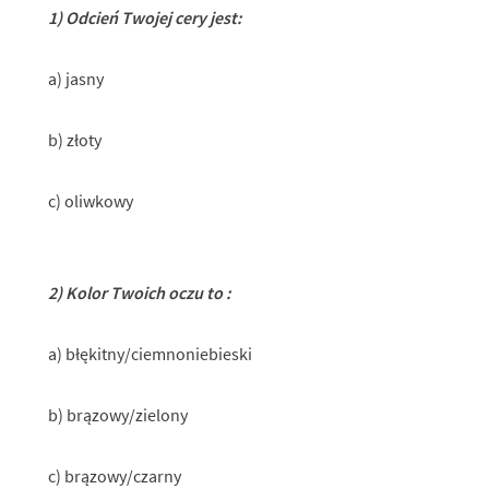
1) Odcień Twojej cery jest:
a) jasny
b) złoty
c) oliwkowy
2) Kolor Twoich oczu to :
a) błękitny/ciemnoniebieski
b) brązowy/zielony
c) brązowy/czarny