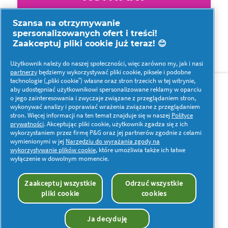
Szansa na otrzymywanie
spersonalizowanych ofert i treści!
Zaakceptuj pliki cookie już teraz! 😊
Użytkownik należy do naszej społeczności, więc zarówno my, jak i nasi
partnerzy
będziemy wykorzystywać pliki cookie, piksele i podobne
O nas
Kontakt
technologie („pliki cookie”) własne oraz stron trzecich w tej witrynie,
aby udostępniać użytkownikowi spersonalizowane reklamy w oparciu
o jego zainteresowania i zwyczaje związane z przeglądaniem stron,
Więcej inspiracji
wykonywać analizy i poprawiać wrażenia związane z przeglądaniem
stron. Więcej informacji na ten temat znajduje się w naszej
Polityce
prywatności
. Akceptując pliki cookie, użytkownik zgadza się z ich
wykorzystaniem przez firmę P&G oraz jej partnerów zgodnie z celami
wymienionymi w jej
Narzędziu do wyrażania zgody na
wykorzystywanie plików cookie
, które umożliwia także ich łatwe
wyłączenie w dowolnym momencie.
Moje dane
Prywatność
Pliki cookies
Regulamin
Oświadczenie o dostępności
Zaakceptuj wszystkie
Odrzuć wszystkie
pliki cookie
cookies
© 2026 Procter & Gamble. Wszelkie prawa
zastrzeżone. Korzystanie i dostęp do danych na tej
stronie podlega postanowieniom i warunkom
Ja decyduję
określonym w naszej umowie prawnej.