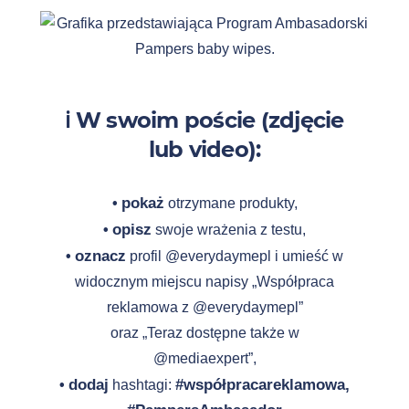
ℹ️ W swoim poście (zdjęcie
lub video):
•
pokaż
otrzymane produkty,
•
opisz
swoje wrażenia z testu,
•
oznacz
profil @everydaymepl i umieść w
widocznym miejscu napisy „Współpraca
reklamowa z @everydaymepl”
oraz „Teraz dostępne także w
@mediaexpert”,
•
dodaj
#współpracareklamowa,
hashtagi: