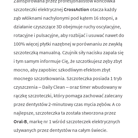
Zainspirowana przez profesjonalistów końcówka
szczoteczki elektrycznej
CrossAction
otacza każdy
ząb włóknami nachylonymi pod kątem 16 stopni, a
działanie czyszczące 3D obejmuje ruchy oscylacyjne,
rotacyjne i pulsacyjne, aby rozbijać i usuwać nawet do
100% więcej płytki nazębnej w porównaniu ze zwykłą
szczoteczką manualną. Czujnik siły nacisku zapala się
i tym samym informuje Cię, że szczotkujesz zęby zbyt
mocno, aby zapobiec szkodliwym efektom zbyt
mocnego szczotkowania. Szczoteczka posiada 1 tryb
czyszczenia – Daily Clean – oraz timer wbudowany w
rączkę szczoteczki, który pomaga zachować zalecany
przez dentystów 2-minutowy czas mycia zębów. A co
najlepsze, szczoteczka ta została stworzona przez
Oral-B
, markę nr 1 wśród szczoteczek elektrycznych
używanych przez dentystów na całym świecie.