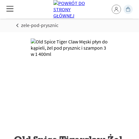
zele-pod-prysznic