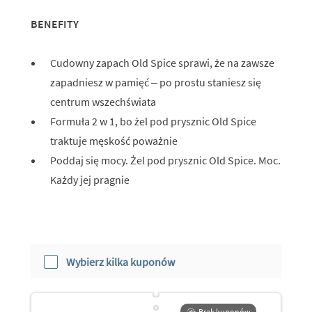
BENEFITY
Cudowny zapach Old Spice sprawi, że na zawsze
zapadniesz w pamięć – po prostu staniesz się
centrum wszechświata
Formuła 2 w 1, bo żel pod prysznic Old Spice
traktuje męskość poważnie
Poddaj się mocy. Żel pod prysznic Old Spice. Moc.
Każdy jej pragnie
Wybierz kilka kuponów
Brak kuponów