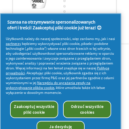
Szansa na otrzymywanie spersonalizowanych
ofert i treści! Zaakceptuj pliki cookie już teraz! 😊
Użytkownik należy do naszej społeczności, więc zarówno my, jak i nasi
partnerzy
będziemy wykorzystywać pliki cookie, piksele i podobne
O nas
Kontakt
technologie („pliki cookie”) własne oraz stron trzecich w tej witrynie,
aby udostępniać użytkownikowi spersonalizowane reklamy w oparciu
o jego zainteresowania i zwyczaje związane z przeglądaniem stron,
Więcej inspiracji
wykonywać analizy i poprawiać wrażenia związane z przeglądaniem
stron. Więcej informacji na ten temat znajduje się w naszej
Polityce
prywatności
. Akceptując pliki cookie, użytkownik zgadza się z ich
wykorzystaniem przez firmę P&G oraz jej partnerów zgodnie z celami
wymienionymi w jej
Narzędziu do wyrażania zgody na
wykorzystywanie plików cookie
, które umożliwia także ich łatwe
wyłączenie w dowolnym momencie.
Moje dane
Prywatność
Pliki cookies
Regulamin
Oświadczenie o dostępności
Zaakceptuj wszystkie
Odrzuć wszystkie
pliki cookie
cookies
© 2026 Procter & Gamble. Wszelkie prawa zastrzeżone.
Korzystanie i dostęp do danych na tej stronie podlega
postanowieniom i warunkom określonym w naszej umowie
Ja decyduję
prawnej.