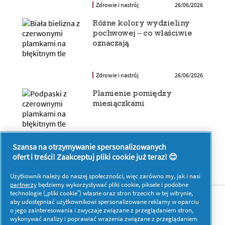
Zdrowie i nastrój
26/06/2026
Różne kolory wydzieliny
pochwowej – co właściwie
oznaczają
Zdrowie i nastrój
26/06/2026
Plamienie pomiędzy
miesiączkami
Zdrowie i nastrój
26/06/2026
Szansa na otrzymywanie spersonalizowanych
ofert i treści! Zaakceptuj pliki cookie już teraz! 😊
Użytkownik należy do naszej społeczności, więc zarówno my, jak i nasi
partnerzy
będziemy wykorzystywać pliki cookie, piksele i podobne
O nas
Kontakt
technologie („pliki cookie”) własne oraz stron trzecich w tej witrynie,
aby udostępniać użytkownikowi spersonalizowane reklamy w oparciu
o jego zainteresowania i zwyczaje związane z przeglądaniem stron,
Więcej inspiracji
wykonywać analizy i poprawiać wrażenia związane z przeglądaniem