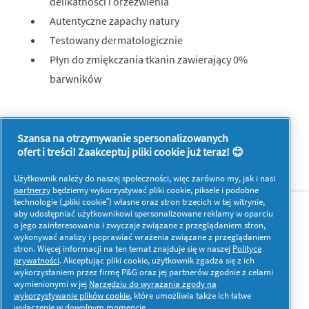
delikatności i orzeźwienia
Autentyczne zapachy natury
Testowany dermatologicznie
Płyn do zmiękczania tkanin zawierający 0%
barwników
Szansa na otrzymywanie spersonalizowanych
ofert i treści! Zaakceptuj pliki cookie już teraz! 😊
Użytkownik należy do naszej społeczności, więc zarówno my, jak i nasi
partnerzy
będziemy wykorzystywać pliki cookie, piksele i podobne
O nas
Kontakt
technologie („pliki cookie”) własne oraz stron trzecich w tej witrynie,
aby udostępniać użytkownikowi spersonalizowane reklamy w oparciu
o jego zainteresowania i zwyczaje związane z przeglądaniem stron,
Więcej inspiracji
wykonywać analizy i poprawiać wrażenia związane z przeglądaniem
stron. Więcej informacji na ten temat znajduje się w naszej
Polityce
prywatności
. Akceptując pliki cookie, użytkownik zgadza się z ich
wykorzystaniem przez firmę P&G oraz jej partnerów zgodnie z celami
wymienionymi w jej
Narzędziu do wyrażania zgody na
wykorzystywanie plików cookie
, które umożliwia także ich łatwe
wyłączenie w dowolnym momencie.