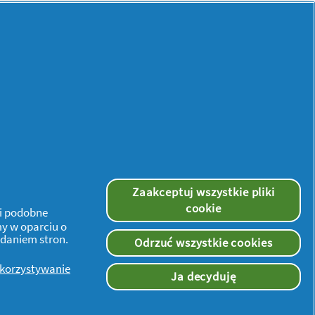
Brak kuponów
1,00 zł
Test incentive 2
Zaakceptuj wszystkie pliki
cookie
 i podobne
my w oparciu o
ądaniem stron.
Odrzuć wszystkie cookies
ykorzystywanie
Ja decyduję
Więcej inspiracji