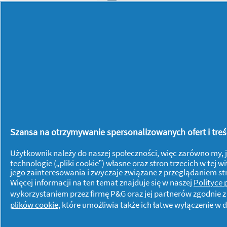
Szansa na otrzymywanie spersonalizowanych ofert i treści
Użytkownik należy do naszej społeczności, więc zarówno my, j
technologie („pliki cookie”) własne oraz stron trzecich w te
jego zainteresowania i zwyczaje związane z przeglądaniem s
Więcej informacji na ten temat znajduje się w naszej
Polityce
wykorzystaniem przez firmę P&G oraz jej partnerów zgodnie 
plików cookie
, które umożliwia także ich łatwe wyłączenie 
Dowiedz się więcej o P&G