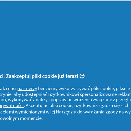
Brak kuponów
1,00 zł
Test incentive 1
! Zaakceptuj pliki cookie już teraz! 😊
ak i nasi
partnerzy
będziemy wykorzystywać pliki cookie, piksele
j witrynie, aby udostępniać użytkownikowi spersonalizowane rekla
tron, wykonywać analizy i poprawiać wrażenia związane z przegl
 prywatności
. Akceptując pliki cookie, użytkownik zgadza się z ich
z celami wymienionymi w jej
Narzędziu do wyrażania zgody na w
w dowolnym momencie.