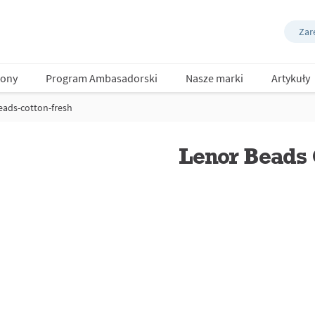
Zare
ony
Program Ambasadorski
Nasze marki
Artykuły
eads-cotton-fresh
Lenor Beads 