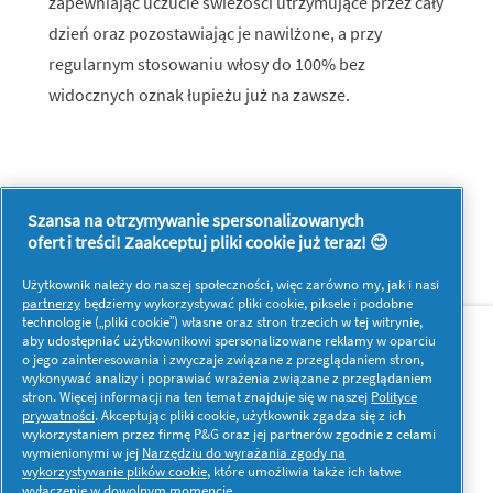
zapewniając uczucie świeżości utrzymujące przez cały
dzień oraz pozostawiając je nawilżone, a przy
regularnym stosowaniu włosy do 100% bez
widocznych oznak łupieżu już na zawsze.
Szansa na otrzymywanie spersonalizowanych
ofert i treści! Zaakceptuj pliki cookie już teraz! 😊
Użytkownik należy do naszej społeczności, więc zarówno my, jak i nasi
partnerzy
będziemy wykorzystywać pliki cookie, piksele i podobne
O nas
Kontakt
technologie („pliki cookie”) własne oraz stron trzecich w tej witrynie,
aby udostępniać użytkownikowi spersonalizowane reklamy w oparciu
o jego zainteresowania i zwyczaje związane z przeglądaniem stron,
Więcej inspiracji
wykonywać analizy i poprawiać wrażenia związane z przeglądaniem
stron. Więcej informacji na ten temat znajduje się w naszej
Polityce
prywatności
. Akceptując pliki cookie, użytkownik zgadza się z ich
wykorzystaniem przez firmę P&G oraz jej partnerów zgodnie z celami
wymienionymi w jej
Narzędziu do wyrażania zgody na
wykorzystywanie plików cookie
, które umożliwia także ich łatwe
wyłączenie w dowolnym momencie.