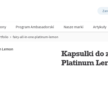
Zare
ony
Program Ambasadorski
Nasze marki
Artykuły
tfolio
fairy-all-in-one-platinum-lemon
Kapsułki do 
Platinum Le