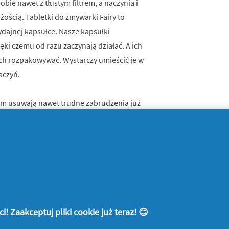
obie nawet z tłustym filtrem, a naczynia i
ością. Tabletki do zmywarki Fairy to
ydajnej kapsułce. Nasze kapsułki
ęki czemu od razu zaczynają działać. A ich
 ich rozpakowywać. Wystarczy umieścić je w
aczyń.
num usuwają nawet trudne zabrudzenia już
ę tłuszczu w zmywarce i czyszczą
anie wraz z ochroną szkła i srebra
hnie
le szybko
! Zaakceptuj pliki cookie już teraz! 😊