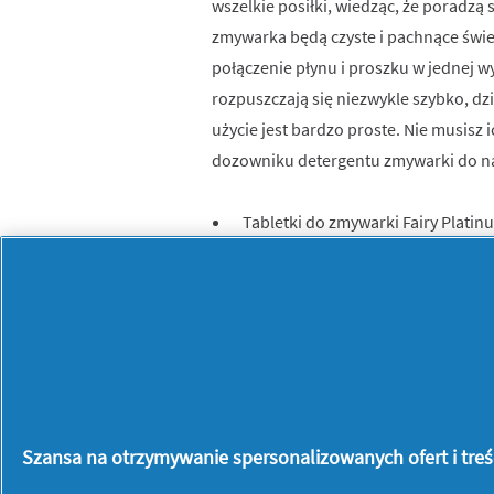
wszelkie posiłki, wiedząc, że poradzą s
zmywarka będą czyste i pachnące śwież
połączenie płynu i proszku w jednej w
rozpuszczają się niezwykle szybko, dzi
użycie jest bardzo proste. Nie musisz
dozowniku detergentu zmywarki do n
Tabletki do zmywarki Fairy Plati
przy 1. myciu
Pomagają zapobiegać osadzaniu si
zatłuszczony filtr
Zastosowanie soli i ułatwione płuk
Zmywarka jest czysta i świeżo pac
Tabletki rozpuszczają się niezwyk
Szansa na otrzymywanie spersonalizowanych ofert i treści