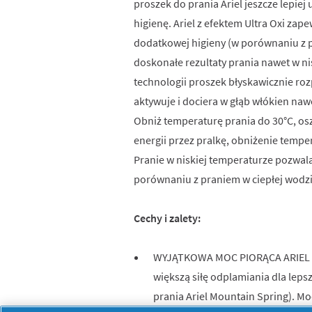
proszek do prania Ariel jeszcze lepi
higienę. Ariel z efektem Ultra Oxi zap
dodatkowej higieny (w porównaniu z p
doskonałe rezultaty prania nawet w ni
technologii proszek błyskawicznie roz
aktywuje i dociera w głąb włókien nawe
Obniż temperaturę prania do 30°C, os
energii przez pralkę, obniżenie temper
Pranie w niskiej temperaturze pozwala
porównaniu z praniem w ciepłej wodzi
Cechy i zalety:
WYJĄTKOWA MOC PIORĄCA ARIEL gw
większą siłę odplamiania dla leps
prania Ariel Mountain Spring). M