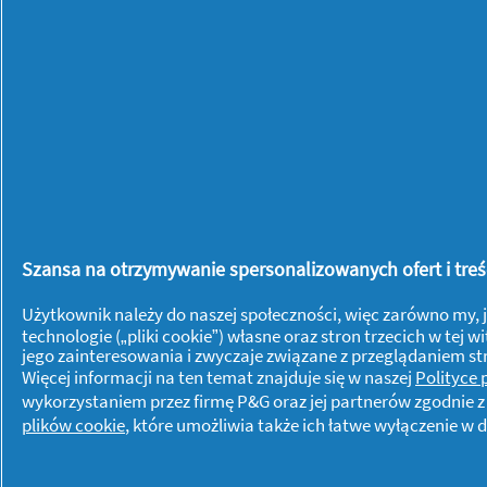
zaschnięte plamy
EFEKT ULTRA OXI: Zawiera technolog
zapewnić jeszcze dokładniejsze p
ARIEL REKOMENDOWANY JEST PRZEZ
FORMUŁA ŚWIEŻOŚCI: Teraz nowa 
świeżość
SZYBKO ROZPUSZCZA SIĘ NAWET 
zastosowaniu unikalnej technolog
niskich temperaturach, co zapob
Szansa na otrzymywanie spersonalizowanych ofert i treści
Użytkownik należy do naszej społeczności, więc zarówno my, j
technologie („pliki cookie”) własne oraz stron trzecich w te
jego zainteresowania i zwyczaje związane z przeglądaniem s
Więcej informacji na ten temat znajduje się w naszej
Polityce
wykorzystaniem przez firmę P&G oraz jej partnerów zgodnie 
plików cookie
, które umożliwia także ich łatwe wyłączenie 
Dowiedz się więcej o P&G