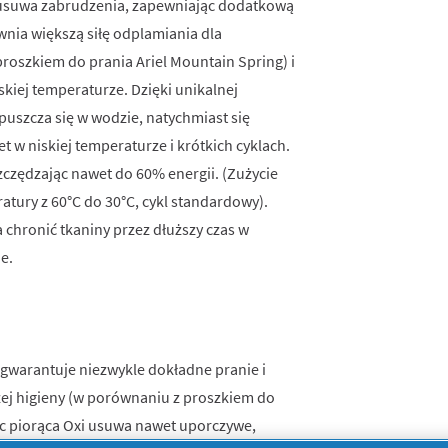
ej usuwa zabrudzenia, zapewniając dodatkową
ewnia większą siłę odplamiania dla
roszkiem do prania Ariel Mountain Spring) i
skiej temperaturze. Dzięki unikalnej
puszcza się w wodzie, natychmiast się
t w niskiej temperaturze i krótkich cyklach.
zczędzając nawet do 60% energii. (Zużycie
atury z 60°C do 30°C, cykl standardowy).
 chronić tkaniny przez dłuższy czas w
e.
arantuje niezwykle dokładne pranie i
zej higieny (w porównaniu z proszkiem do
oc piorąca Oxi usuwa nawet uporczywe,