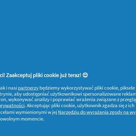
ie odplamiające i lepiej się pieni, aby
ranie
 Whirlpool, Electrolux, Candy, Beko
formuła Ariel zapewnia wyjątkową
W NISKICH TEMPERATURACH: Dzięki
ii proszek szybko się rozpuszcza nawet w
iega powstawaniu osadów
! Zaakceptuj pliki cookie już teraz! 😊
ak i nasi
partnerzy
będziemy wykorzystywać pliki cookie, piksele
j witrynie, aby udostępniać użytkownikowi spersonalizowane rekla
tron, wykonywać analizy i poprawiać wrażenia związane z przegl
 prywatności
. Akceptując pliki cookie, użytkownik zgadza się z ich
z celami wymienionymi w jej
Narzędziu do wyrażania zgody na w
w dowolnym momencie.