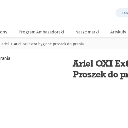
Zare
ony
Program Ambasadorski
Nasze marki
Artykuły
-ariel
ariel-oxi-extra-hygiene-proszek-do-prania
Ariel OXI Ex
Proszek do p