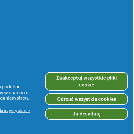
Zaakceptuj wszystkie pliki
cookie
 i podobne
my w oparciu o
ądaniem stron.
Odrzuć wszystkie cookies
ykorzystywanie
Ja decyduję
Więcej inspiracji