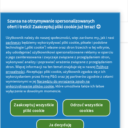
Szansa na otrzymywanie spersonalizowanych
ofert i treści! Zaakceptuj pliki cookie już teraz! 😊
Użytkownik należy do naszej społeczności, więc zarówno my, jak i nasi
partnerzy
będziemy wykorzystywać pliki cookie, piksele i podobne
O nas
Kontakt
technologie („pliki cookie”) własne oraz stron trzecich w tej witrynie,
aby udostępniać użytkownikowi spersonalizowane reklamy w oparciu
o jego zainteresowania i zwyczaje związane z przeglądaniem stron,
Więcej inspiracji
wykonywać analizy i poprawiać wrażenia związane z przeglądaniem
stron. Więcej informacji na ten temat znajduje się w naszej
Polityce
prywatności
. Akceptując pliki cookie, użytkownik zgadza się z ich
wykorzystaniem przez firmę P&G oraz jej partnerów zgodnie z celami
wymienionymi w jej
Narzędziu do wyrażania zgody na
wykorzystywanie plików cookie
, które umożliwia także ich łatwe
wyłączenie w dowolnym momencie.
Moje dane
Prywatność
Pliki cookies
Regulamin
Oświadczenie o dostępności
Zaakceptuj wszystkie
Odrzuć wszystkie
pliki cookie
cookies
© 2026 Procter & Gamble. Wszelkie prawa zastrzeżone.
Korzystanie i dostęp do danych na tej stronie podlega
postanowieniom i warunkom określonym w naszej umowie
Ja decyduję
prawnej.