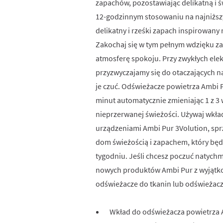
zapachów, pozostawiając delikatną i ś
12-godzinnym stosowaniu na najniższ
delikatny i rześki zapach inspirowany
Zakochaj się w tym pełnym wdzięku z
atmosferę spokoju. Przy zwykłych ele
przyzwyczajamy się do otaczających n
je czuć. Odświeżacze powietrza Ambi P
minut automatycznie zmieniając 1 z 3 
nieprzerwanej świeżości. Używaj wkła
urządzeniami Ambi Pur 3Volution, spr
dom świeżością i zapachem, który będz
tygodniu. Jeśli chcesz poczuć natych
nowych produktów Ambi Pur z wyjątko
odświeżacze do tkanin lub odświeżac
Wkład do odświeżacza powietrza A