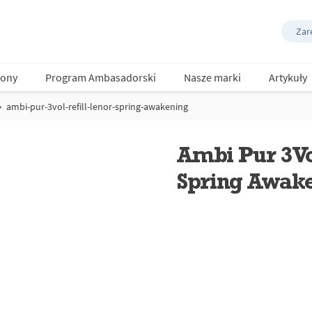
Zare
ony
Program Ambasadorski
Nasze marki
Artykuły
ambi-pur-3vol-refill-lenor-spring-awakening
Ambi Pur 3Vol
Spring Awak