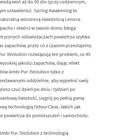
wieżą woń aż do 90 dni (przy codziennym,
ym ustawieniu). Spring Awakening to
 naturalną wiosenną świeżością Lenora.
apachu i stwórz w swoim domu błogą
ktrycznych odświeżaczach powietrza szybko
as zapachów, przez co z czasem przestajemy
ur 3Volution rozwiązują ten problem, co 45
wysokiej jakości zapachów, dając efekt
dów Ambi Pur 3Volution tylko z
zedawanymi oddzielnie, aby wypełnić swój
iesz czuć dzień po dniu i tydzień po
miastową świeżość, sięgnij po pełną gamę
wą technologią OdourClear, takich jak
ze powietrza do pomieszczeń i samochodu.
mbi Pur 3Volution z technologią