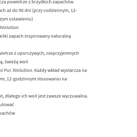
cza powietrze z brzydkich zapachów
ach aż do 90 dni (przy codziennym, 12-
zym ustawieniu)
3Volution
ześki zapach inspirowany naturalną
ietrze z uporczywych, nieprzyjemnych
ą, świeżą woń
 Pur 3Volution. Każdy wkład wystarcza na
nym, 12-godzinnym stosowaniu na
ut, dlatego ich woń jest zawsze wyczuwalna.
gulować
apachów