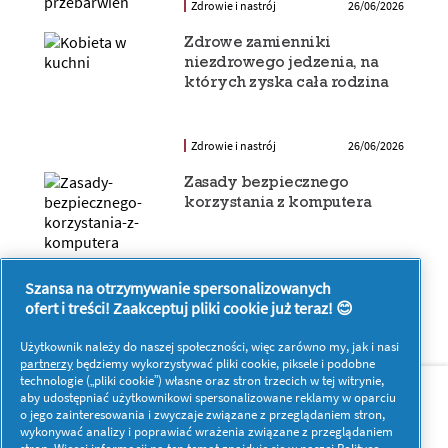
Zdrowie i nastrój
26/06/2026
Zdrowe zamienniki
niezdrowego jedzenia, na
których zyska cała rodzina
Zdrowie i nastrój
26/06/2026
Zasady bezpiecznego
korzystania z komputera
Zdrowie i nastrój
26/06/2026
Szansa na otrzymywanie spersonalizowanych
ofert i treści! Zaakceptuj pliki cookie już teraz! 😊
Użytkownik należy do naszej społeczności, więc zarówno my, jak i nasi
partnerzy
będziemy wykorzystywać pliki cookie, piksele i podobne
O nas
Kontakt
technologie („pliki cookie”) własne oraz stron trzecich w tej witrynie,
aby udostępniać użytkownikowi spersonalizowane reklamy w oparciu
o jego zainteresowania i zwyczaje związane z przeglądaniem stron,
Więcej inspiracji
wykonywać analizy i poprawiać wrażenia związane z przeglądaniem