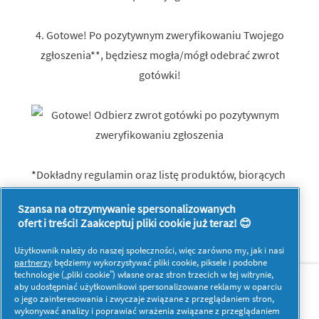
4. Gotowe! Po pozytywnym zweryfikowaniu Twojego
zgłoszenia**, będziesz mogła/mógł odebrać zwrot
gotówki!
*
Dokładny regulamin oraz listę produktów, biorących
udział w obu akcjach znajdziesz
tutaj
.
Szansa na otrzymywanie spersonalizowanych
ofert i treści! Zaakceptuj pliki cookie już teraz! 😊
Użytkownik należy do naszej społeczności, więc zarówno my, jak i nasi
partnerzy
będziemy wykorzystywać pliki cookie, piksele i podobne
O nas
Kontakt
technologie („pliki cookie”) własne oraz stron trzecich w tej witrynie,
aby udostępniać użytkownikowi spersonalizowane reklamy w oparciu
o jego zainteresowania i zwyczaje związane z przeglądaniem stron,
Więcej inspiracji
wykonywać analizy i poprawiać wrażenia związane z przeglądaniem