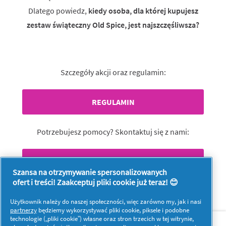
Dlatego powiedz,
kiedy osoba, dla której kupujesz
zestaw świąteczny Old Spice, jest najszczęśliwsza?
Szczegóły akcji oraz regulamin:
REGULAMIN
Potrzebujesz pomocy? Skontaktuj się z nami:
KONTAKT
Szansa na otrzymywanie spersonalizowanych
ofert i treści! Zaakceptuj pliki cookie już teraz! 😊
Użytkownik należy do naszej społeczności, więc zarówno my, jak i nasi
partnerzy
będziemy wykorzystywać pliki cookie, piksele i podobne
O nas
Kontakt
technologie („pliki cookie”) własne oraz stron trzecich w tej witrynie,