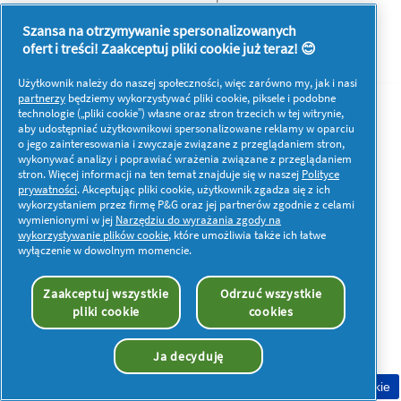
Korzystanie i dostęp do danych na tej stronie podlega
postanowieniom i warunkom określonym w naszej umowie
Szansa na otrzymywanie spersonalizowanych
prawnej.
ofert i treści! Zaakceptuj pliki cookie już teraz! 😊
Użytkownik należy do naszej społeczności, więc zarówno my, jak i nasi
partnerzy
będziemy wykorzystywać pliki cookie, piksele i podobne
technologie („pliki cookie”) własne oraz stron trzecich w tej witrynie,
aby udostępniać użytkownikowi spersonalizowane reklamy w oparciu
o jego zainteresowania i zwyczaje związane z przeglądaniem stron,
wykonywać analizy i poprawiać wrażenia związane z przeglądaniem
stron. Więcej informacji na ten temat znajduje się w naszej
Polityce
prywatności
. Akceptując pliki cookie, użytkownik zgadza się z ich
wykorzystaniem przez firmę P&G oraz jej partnerów zgodnie z celami
wymienionymi w jej
Narzędziu do wyrażania zgody na
wykorzystywanie plików cookie
, które umożliwia także ich łatwe
wyłączenie w dowolnym momencie.
Zaakceptuj wszystkie
Odrzuć wszystkie
pliki cookie
cookies
Ja decyduję
Zgoda na pliki cookie