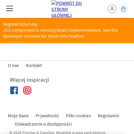
SegmantaSurvey
JSS component is missing React implementation. See the
developer console for more information.
O nas
Kontakt
Więcej inspiracji
Moje dane
Prywatność
Pliki cookies
Regulamin
Oświadczenie o dostępności
© 2026 Procter & Gamble. Wszelkie prawa zastrzeżone.