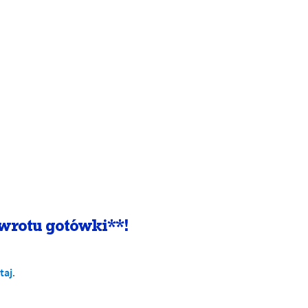
wrotu gotówki**!
taj
.