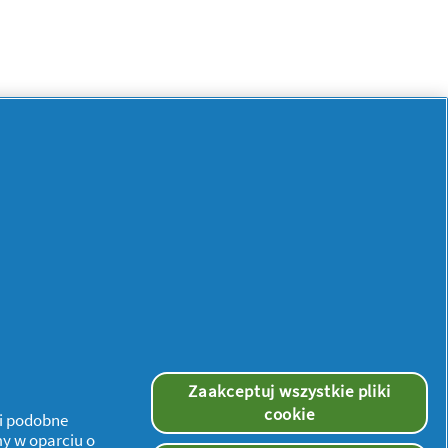
ATINUM
erpania puli zwrotów. Dokładny
j
. Dowód zakupu nie może być użyty
omocji.
Uwaga! Zwrot gotówki może
więcej niż jednego produktu, zwrot
Zaakceptuj wszystkie pliki
cookie
 i podobne
my w oparciu o