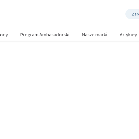
Zare
ony
Program Ambasadorski
Nasze marki
Artykuły