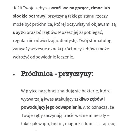
Jeśli Twoje zęby są
wrażliwe na gorące, zimne lub
słodkie potrawy
, przyczyną takiego stanu rzeczy
może być próchnica, której oczywistymi objawami są
ubytki
oraz ból zębów. Możesz jej zapobiegać,
regularnie odwiedzając dentystę. Twój stomatolog
zauważy wczesne oznaki próchnicy zębów i może
wdrożyć odpowiednie leczenie.
Próchnica - przyczyny:
W płytce nazębnej znajdują się bakterie, które
wytwarzają kwas atakujący
szkliwo zębów i
powodujący jego odwapnienie
. A to oznacza, że
Twoje zęby zaczynają tracić ważne minerały –
takie jak wapń, fosfor, magnez i fluor – i stają się