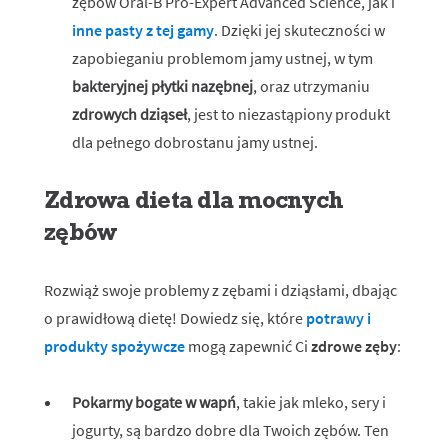
zębów Oral-B Pro-Expert Advanced Science, jak i
inne pasty z tej gamy
. Dzięki jej skuteczności w
zapobieganiu problemom jamy ustnej, w tym
bakteryjnej płytki nazębnej
, oraz utrzymaniu
zdrowych dziąseł
, jest to niezastąpiony produkt
dla pełnego dobrostanu jamy ustnej.
Zdrowa dieta dla mocnych
zębów
Rozwiąż swoje problemy z zębami i dziąsłami, dbając
o prawidłową dietę! Dowiedz się, które
potrawy i
produkty spożywcze
mogą zapewnić Ci
zdrowe zęby
:
Pokarmy bogate w wapń
, takie jak mleko, sery i
jogurty, są bardzo dobre dla Twoich zębów. Ten