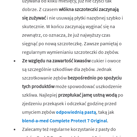
używana od kilku miesięcy, już nie czyści tak
dobrze. Z czasem
włókna szczoteczki zaczynają
się zużywać
i nie usuwają płytki nazębnej szybko i
skutecznie. W końcu zaczynają wyginać się na
zewnątrz, co oznacza, że już najwyższy czas
sięgnąć po nową szczoteczkę. Zawsze pamiętaj o
regularnym wymienianiu szczoteczki do zębów.
Ze względu na zawartość kwasów
cukier i owoce
są szczególnie szkodliwe dla zębów. Jednak
szczotkowanie zębów
bezpośrednio po spożyciu
tych produktów
może spowodować uszkodzenie
szkliwa. Najlepiej
przepłukać jamę ustną wodą
po
zjedzeniu przekąsek i odczekać godzinę przed
umyciem zębów
odpowiednią pastą
, taką jak
blend-a-med Complete Protect 7 Original
.
Zalecamy też regularne korzystanie z pasty do