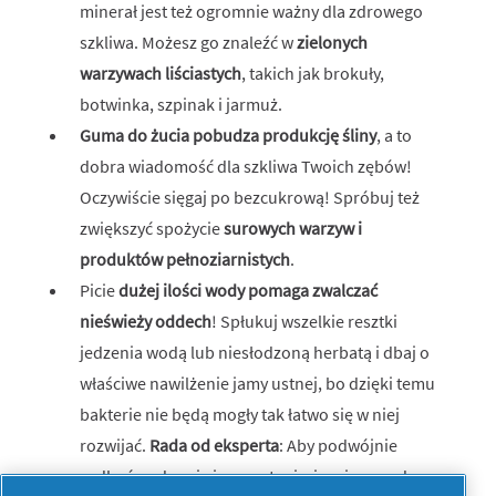
minerał jest też ogromnie ważny dla zdrowego
szkliwa. Możesz go znaleźć w
zielonych
warzywach liściastych
, takich jak brokuły,
botwinka, szpinak i jarmuż.
Guma do żucia pobudza produkcję śliny
, a to
dobra wiadomość dla szkliwa Twoich zębów!
Oczywiście sięgaj po bezcukrową! Spróbuj też
zwiększyć spożycie
surowych warzyw i
produktów pełnoziarnistych
.
Picie
dużej ilości wody pomaga zwalczać
nieświeży oddech
! Spłukuj wszelkie resztki
jedzenia wodą lub niesłodzoną herbatą i dbaj o
właściwe nawilżenie jamy ustnej, bo dzięki temu
bakterie nie będą mogły tak łatwo się w niej
rozwijać.
Rada od eksperta
: Aby podwójnie
zadbać o zdrowie jamy ustnej, sięgaj po wodę